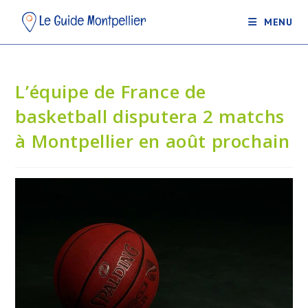
MENU
L’équipe de France de
basketball disputera 2 matchs
à Montpellier en août prochain