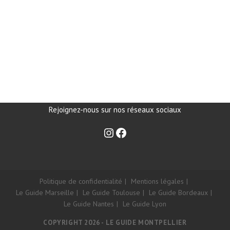
Rejoignez-nous sur nos réseaux sociaux
Politique de confidentialité
Mentions légales
Le Guide Marseille
Le Guide Toulouse
Le Guide Bordeaux
Le Guide Nantes
Le Guide Lyon
COPYRIGHT 2026 - LE GUIDE MONTPELLIER