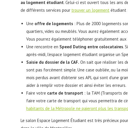
au logement étudiant
. Celui-ci est ouvert tous les ans 
de différents services pour
trouver un logement
étudiant 
Une
offre de logements
: Plus de 2000 logements sont
quartiers, vides ou meublés. Vous aurez également acc
Vous pourrez également téléphoner gratuitement aux 
Une rencontre en
Speed Dating entre colocataires
. 
après-midi, l’espace logement étudiant organise un Spee
Saisie du dossier de la CAF.
On sait que réaliser les 
sont pas forcément simple. Une case oubliée, ou la moi
mois perdus avant d’obtenir ses APL qui sont d’une gra
aider à remplir votre dossier et ainsi éviter les erreurs.
Faire votre
carte de transport
: la TAM (Transports de
faire votre carte de transport qui vous permettra de cir
habitants de la Métropole ne paieront plus les transp
Le salon Espace Logement Étudiant est très précieux pou