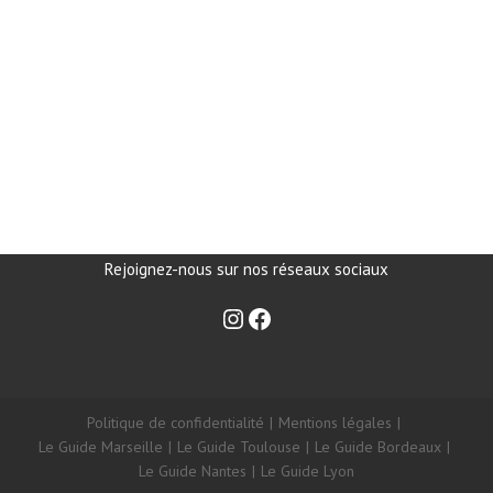
Rejoignez-nous sur nos réseaux sociaux
Politique de confidentialité
Mentions légales
Le Guide Marseille
Le Guide Toulouse
Le Guide Bordeaux
Le Guide Nantes
Le Guide Lyon