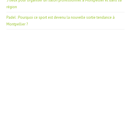
5 lieux pour organiser un salon professionnel à Montpellier et dans sa
région
Padel : Pourquoi ce sport est devenu la nouvelle sortie tendance à
Montpellier ?